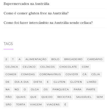
Supermercados na Austrália
Como é comer gluten free na Austrália?
Como foi fazer intercâmbio na Austrália sendo celíaca?
TAGS
2
?
A
ALIMENTAÇÃO
BOLO
BRIGADEIRO
CARDÁPIO
CELÍACA
CELÍACO
CELÍACOS
CHOCOLATE
COM
COMER
COMIDAS
CORONAVÍRUS
COVID19
CÁ
CÉLIA
DE
DIA A DIA
DIETA
E
GLUTEN
GLÚTEN
LIMÃO
NA
NO
O
OLGA
OS
PANQUECA
PARA
PARTE
PÃO
QUAIS
QUE
QUEIJO
RECEITAS
SAUDÁVEL
SEM
SÃO
TORTA
VIAGEM
VIAGENS
É