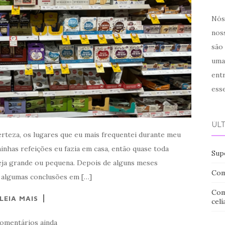
Nós 
noss
são
uma
ent
ess
ÚL
rteza, os lugares que eu mais frequentei durante meu
inhas refeições eu fazia em casa, então quase toda
Sup
eja grande ou pequena. Depois de alguns meses
Com
a algumas conclusões em […]
Com
LEIA MAIS
celí
omentários ainda