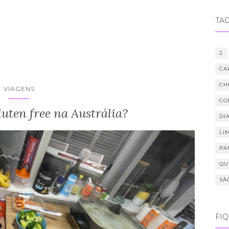
TA
2
CA
CH
VIAGENS
CO
uten free na Austrália?
DIA
LI
PA
QU
SÃ
FI