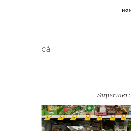
HO
cá
Supermerc