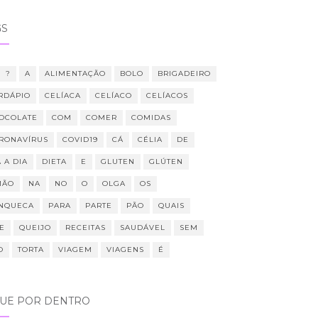
GS
?
A
ALIMENTAÇÃO
BOLO
BRIGADEIRO
RDÁPIO
CELÍACA
CELÍACO
CELÍACOS
OCOLATE
COM
COMER
COMIDAS
RONAVÍRUS
COVID19
CÁ
CÉLIA
DE
 A DIA
DIETA
E
GLUTEN
GLÚTEN
MÃO
NA
NO
O
OLGA
OS
NQUECA
PARA
PARTE
PÃO
QUAIS
E
QUEIJO
RECEITAS
SAUDÁVEL
SEM
O
TORTA
VIAGEM
VIAGENS
É
QUE POR DENTRO