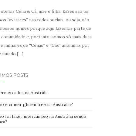
somos Célia & Cá, mãe e filha. Esses são os
os “avatares” nas redes sociais, ou seja, não
 nossos nomes porque aqui fazemos parte de
 comunidade e, portanto, somos só mais duas
re milhares de “Célias” e “Cás” anônimas por
e mundo
[…]
TIMOS POSTS
ermercados na Austrália
o é comer gluten free na Austrália?
o foi fazer intercâmbio na Austrália sendo
aca?