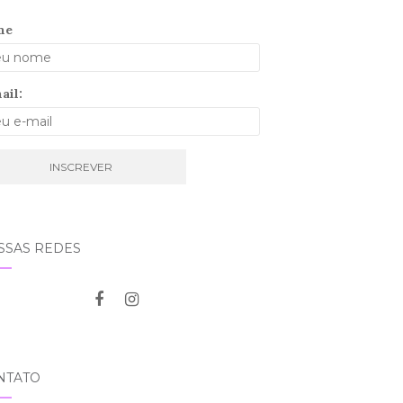
me
ail:
SSAS REDES
NTATO