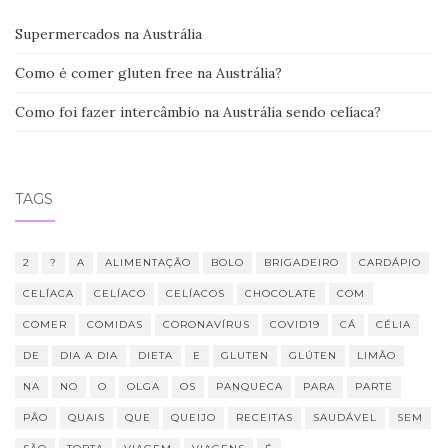
Supermercados na Austrália
Como é comer gluten free na Austrália?
Como foi fazer intercâmbio na Austrália sendo celíaca?
TAGS
2
?
A
ALIMENTAÇÃO
BOLO
BRIGADEIRO
CARDÁPIO
CELÍACA
CELÍACO
CELÍACOS
CHOCOLATE
COM
COMER
COMIDAS
CORONAVÍRUS
COVID19
CÁ
CÉLIA
DE
DIA A DIA
DIETA
E
GLUTEN
GLÚTEN
LIMÃO
NA
NO
O
OLGA
OS
PANQUECA
PARA
PARTE
PÃO
QUAIS
QUE
QUEIJO
RECEITAS
SAUDÁVEL
SEM