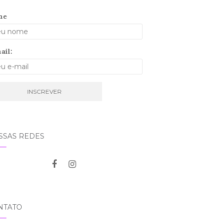
me
ail:
SSAS REDES
NTATO