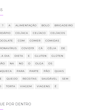
GS
?
A
ALIMENTAÇÃO
BOLO
BRIGADEIRO
RDÁPIO
CELÍACA
CELÍACO
CELÍACOS
OCOLATE
COM
COMER
COMIDAS
RONAVÍRUS
COVID19
CÁ
CÉLIA
DE
 A DIA
DIETA
E
GLUTEN
GLÚTEN
MÃO
NA
NO
O
OLGA
OS
NQUECA
PARA
PARTE
PÃO
QUAIS
E
QUEIJO
RECEITAS
SAUDÁVEL
SEM
O
TORTA
VIAGEM
VIAGENS
É
QUE POR DENTRO