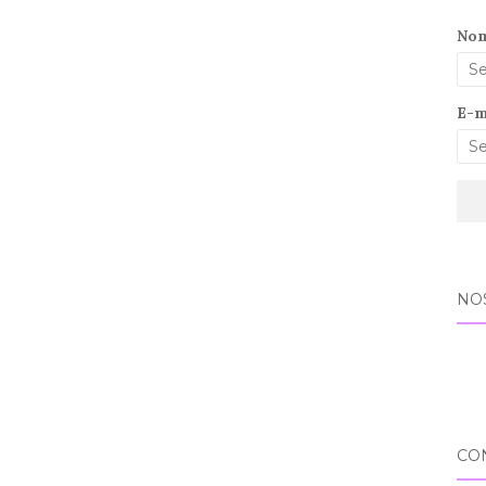
No
E-m
NO
CO