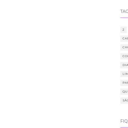
TA
2
CA
CH
CO
DIA
LI
PA
QU
SÃ
FI