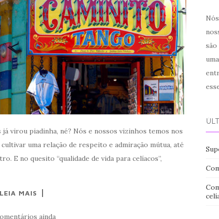
Nós 
noss
são
uma
ent
ess
ÚL
os já virou piadinha, né? Nós e nossos vizinhos temos nos
cultivar uma relação de respeito e admiração mútua, até
Sup
o. E no quesito “qualidade de vida para celíacos”,
Com
Com
LEIA MAIS
celí
omentários ainda