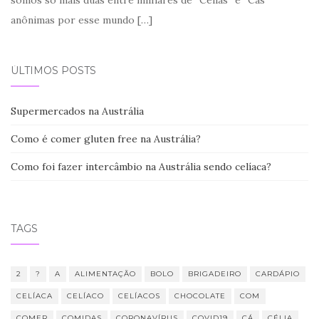
anônimas por esse mundo
[…]
ÚLTIMOS POSTS
Supermercados na Austrália
Como é comer gluten free na Austrália?
Como foi fazer intercâmbio na Austrália sendo celíaca?
TAGS
2
?
A
ALIMENTAÇÃO
BOLO
BRIGADEIRO
CARDÁPIO
CELÍACA
CELÍACO
CELÍACOS
CHOCOLATE
COM
COMER
COMIDAS
CORONAVÍRUS
COVID19
CÁ
CÉLIA