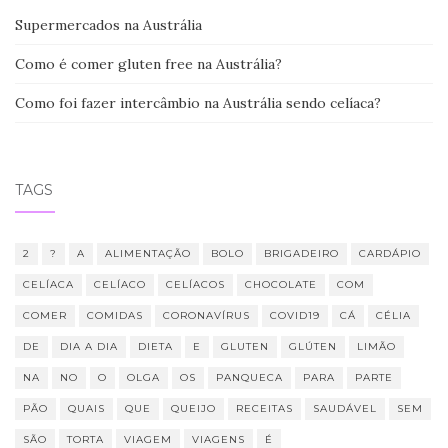
Supermercados na Austrália
Como é comer gluten free na Austrália?
Como foi fazer intercâmbio na Austrália sendo celíaca?
TAGS
2
?
A
ALIMENTAÇÃO
BOLO
BRIGADEIRO
CARDÁPIO
CELÍACA
CELÍACO
CELÍACOS
CHOCOLATE
COM
COMER
COMIDAS
CORONAVÍRUS
COVID19
CÁ
CÉLIA
DE
DIA A DIA
DIETA
E
GLUTEN
GLÚTEN
LIMÃO
NA
NO
O
OLGA
OS
PANQUECA
PARA
PARTE
PÃO
QUAIS
QUE
QUEIJO
RECEITAS
SAUDÁVEL
SEM
SÃO
TORTA
VIAGEM
VIAGENS
É