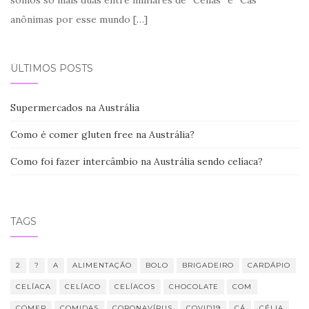
anônimas por esse mundo
[…]
ÚLTIMOS POSTS
Supermercados na Austrália
Como é comer gluten free na Austrália?
Como foi fazer intercâmbio na Austrália sendo celíaca?
TAGS
2
?
A
ALIMENTAÇÃO
BOLO
BRIGADEIRO
CARDÁPIO
CELÍACA
CELÍACO
CELÍACOS
CHOCOLATE
COM
COMER
COMIDAS
CORONAVÍRUS
COVID19
CÁ
CÉLIA