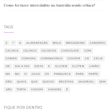
Como foi fazer intercâmbio na Austrália sendo celíaca?
TAGS
2
?
A
ALIMENTAÇÃO
BOLO
BRIGADEIRO
CARDÁPIO
CELÍACA
CELÍACO
CELÍACOS
CHOCOLATE
COM
COMER
COMIDAS
CORONAVÍRUS
COVID19
CÁ
CÉLIA
DE
DIA A DIA
DIETA
E
GLUTEN
GLÚTEN
LIMÃO
NA
NO
O
OLGA
OS
PANQUECA
PARA
PARTE
PÃO
QUAIS
QUE
QUEIJO
RECEITAS
SAUDÁVEL
SEM
SÃO
TORTA
VIAGEM
VIAGENS
É
FIQUE POR DENTRO