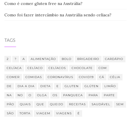
Como é comer gluten free na Austrália?
Como foi fazer intercâmbio na Austrália sendo celíaca?
TAGS
2
?
A
ALIMENTAÇÃO
BOLO
BRIGADEIRO
CARDÁPIO
CELÍACA
CELÍACO
CELÍACOS
CHOCOLATE
COM
COMER
COMIDAS
CORONAVÍRUS
COVID19
CÁ
CÉLIA
DE
DIA A DIA
DIETA
E
GLUTEN
GLÚTEN
LIMÃO
NA
NO
O
OLGA
OS
PANQUECA
PARA
PARTE
PÃO
QUAIS
QUE
QUEIJO
RECEITAS
SAUDÁVEL
SEM
SÃO
TORTA
VIAGEM
VIAGENS
É