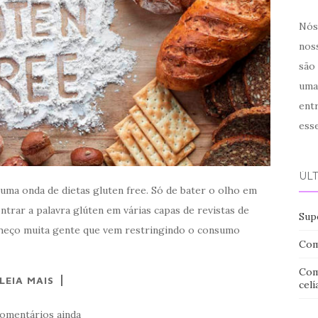
Nós 
noss
são
uma
ent
ess
ÚL
 uma onda de dietas gluten free. Só de bater o olho em
ntrar a palavra glúten em várias capas de revistas de
Sup
nheço muita gente que vem restringindo o consumo
Com
Com
LEIA MAIS
celí
omentários ainda