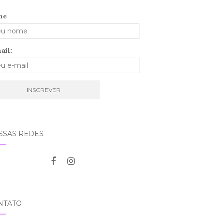
me
ail:
SSAS REDES
NTATO