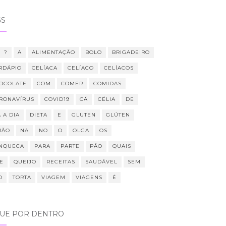
GS
?
A
ALIMENTAÇÃO
BOLO
BRIGADEIRO
RDÁPIO
CELÍACA
CELÍACO
CELÍACOS
OCOLATE
COM
COMER
COMIDAS
RONAVÍRUS
COVID19
CÁ
CÉLIA
DE
 A DIA
DIETA
E
GLUTEN
GLÚTEN
MÃO
NA
NO
O
OLGA
OS
NQUECA
PARA
PARTE
PÃO
QUAIS
E
QUEIJO
RECEITAS
SAUDÁVEL
SEM
O
TORTA
VIAGEM
VIAGENS
É
QUE POR DENTRO