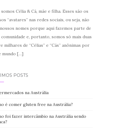
somos Célia & Cá, mãe e filha. Esses são os
os “avatares” nas redes sociais, ou seja, não
 nossos nomes porque aqui fazemos parte de
 comunidade e, portanto, somos só mais duas
re milhares de “Célias” e “Cás” anônimas por
e mundo
[…]
TIMOS POSTS
ermercados na Austrália
o é comer gluten free na Austrália?
o foi fazer intercâmbio na Austrália sendo
aca?