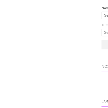
No
E-m
NO
CO