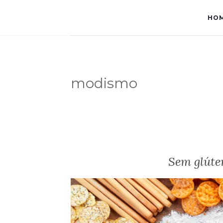
HO
modismo
Sem glút