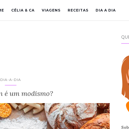
ME
CÉLIA & CA
VIAGENS
RECEITAS
DIA A DIA
QU
DIA-A-DIA
en é um modismo?
Sob