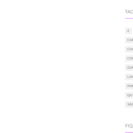
TA
2
CA
CH
CO
DIA
LI
PA
QU
SÃ
FI