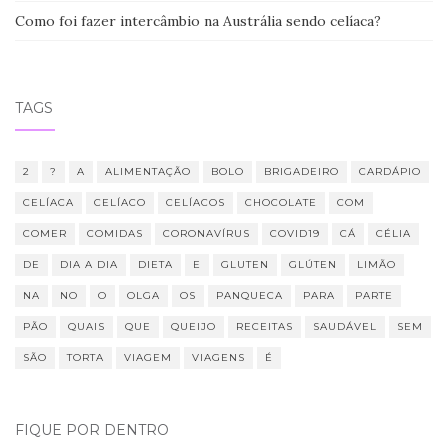
Como foi fazer intercâmbio na Austrália sendo celíaca?
TAGS
2
?
A
ALIMENTAÇÃO
BOLO
BRIGADEIRO
CARDÁPIO
CELÍACA
CELÍACO
CELÍACOS
CHOCOLATE
COM
COMER
COMIDAS
CORONAVÍRUS
COVID19
CÁ
CÉLIA
DE
DIA A DIA
DIETA
E
GLUTEN
GLÚTEN
LIMÃO
NA
NO
O
OLGA
OS
PANQUECA
PARA
PARTE
PÃO
QUAIS
QUE
QUEIJO
RECEITAS
SAUDÁVEL
SEM
SÃO
TORTA
VIAGEM
VIAGENS
É
FIQUE POR DENTRO