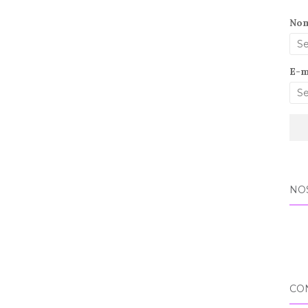
No
E-m
NO
CO