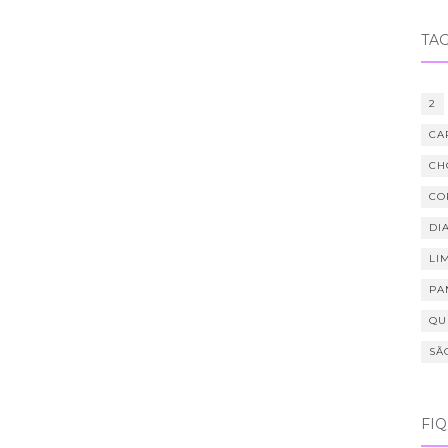
TA
2
CA
CH
CO
DIA
LI
PA
QU
SÃ
FI