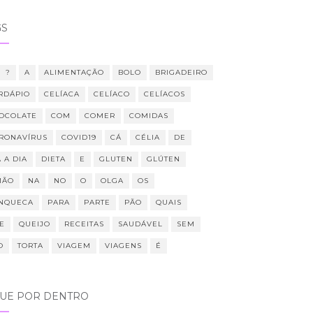
GS
?
A
ALIMENTAÇÃO
BOLO
BRIGADEIRO
RDÁPIO
CELÍACA
CELÍACO
CELÍACOS
OCOLATE
COM
COMER
COMIDAS
RONAVÍRUS
COVID19
CÁ
CÉLIA
DE
 A DIA
DIETA
E
GLUTEN
GLÚTEN
MÃO
NA
NO
O
OLGA
OS
NQUECA
PARA
PARTE
PÃO
QUAIS
E
QUEIJO
RECEITAS
SAUDÁVEL
SEM
O
TORTA
VIAGEM
VIAGENS
É
QUE POR DENTRO