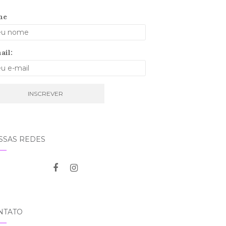
me
ail:
SSAS REDES
NTATO