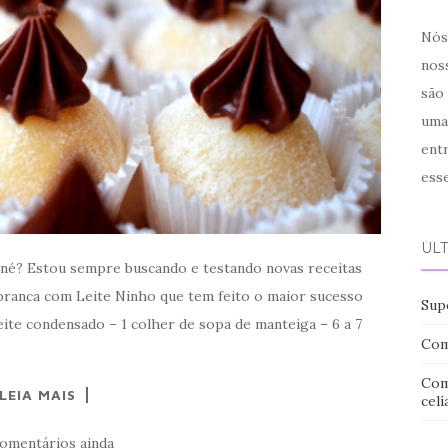
Nós 
noss
são
uma
ent
ess
ÚL
, né? Estou sempre buscando e testando novas receitas
 branca com Leite Ninho que tem feito o maior sucesso
Sup
leite condensado – 1 colher de sopa de manteiga – 6 a 7
Com
Com
LEIA MAIS
celí
omentários ainda