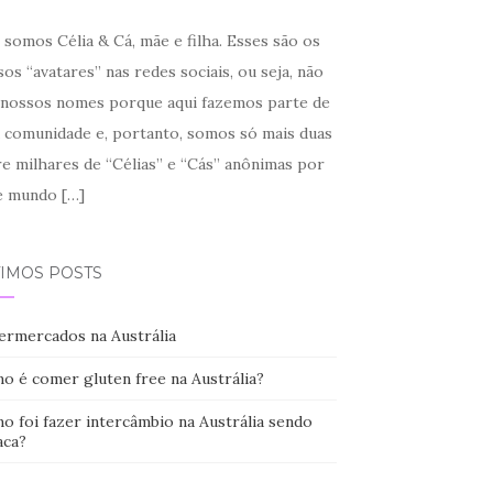
somos Célia & Cá, mãe e filha. Esses são os
os “avatares” nas redes sociais, ou seja, não
 nossos nomes porque aqui fazemos parte de
 comunidade e, portanto, somos só mais duas
re milhares de “Célias” e “Cás” anônimas por
e mundo
[…]
TIMOS POSTS
ermercados na Austrália
o é comer gluten free na Austrália?
o foi fazer intercâmbio na Austrália sendo
aca?