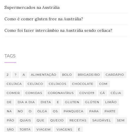
Supermercados na Austrália
Como é comer gluten free na Austrália?
Como foi fazer intercâmbio na Austrália sendo celíaca?
TAGS
2
?
A
ALIMENTAÇÃO
BOLO
BRIGADEIRO
CARDÁPIO
CELÍACA
CELÍACO
CELÍACOS
CHOCOLATE
COM
COMER
COMIDAS
CORONAVÍRUS
COVID19
CÁ
CÉLIA
DE
DIA A DIA
DIETA
E
GLUTEN
GLÚTEN
LIMÃO
NA
NO
O
OLGA
OS
PANQUECA
PARA
PARTE
PÃO
QUAIS
QUE
QUEIJO
RECEITAS
SAUDÁVEL
SEM
SÃO
TORTA
VIAGEM
VIAGENS
É