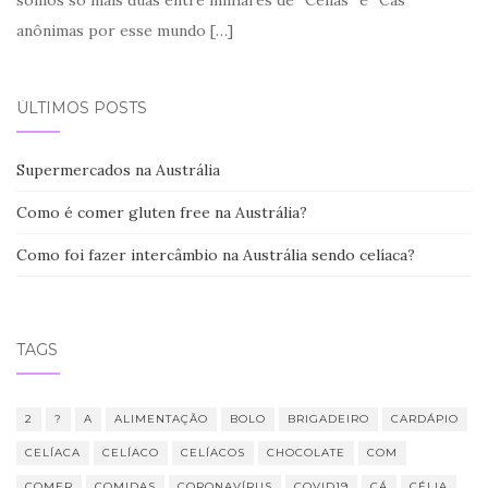
anônimas por esse mundo
[…]
ÚLTIMOS POSTS
Supermercados na Austrália
Como é comer gluten free na Austrália?
Como foi fazer intercâmbio na Austrália sendo celíaca?
TAGS
2
?
A
ALIMENTAÇÃO
BOLO
BRIGADEIRO
CARDÁPIO
CELÍACA
CELÍACO
CELÍACOS
CHOCOLATE
COM
COMER
COMIDAS
CORONAVÍRUS
COVID19
CÁ
CÉLIA