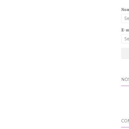
No
E-m
NO
CO