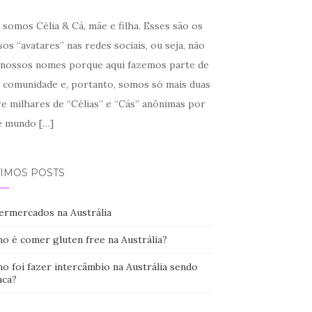
somos Célia & Cá, mãe e filha. Esses são os
os “avatares” nas redes sociais, ou seja, não
 nossos nomes porque aqui fazemos parte de
 comunidade e, portanto, somos só mais duas
re milhares de “Célias” e “Cás” anônimas por
e mundo
[…]
TIMOS POSTS
ermercados na Austrália
o é comer gluten free na Austrália?
o foi fazer intercâmbio na Austrália sendo
aca?