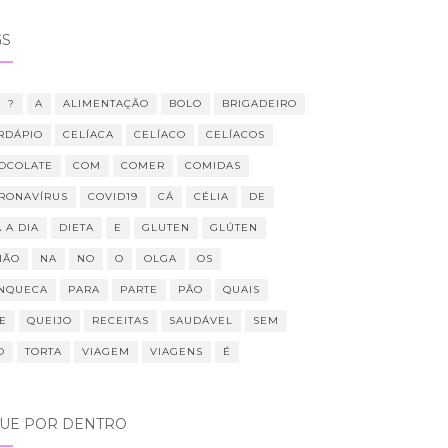
GS
?
A
ALIMENTAÇÃO
BOLO
BRIGADEIRO
RDÁPIO
CELÍACA
CELÍACO
CELÍACOS
OCOLATE
COM
COMER
COMIDAS
RONAVÍRUS
COVID19
CÁ
CÉLIA
DE
 A DIA
DIETA
E
GLUTEN
GLÚTEN
MÃO
NA
NO
O
OLGA
OS
NQUECA
PARA
PARTE
PÃO
QUAIS
E
QUEIJO
RECEITAS
SAUDÁVEL
SEM
O
TORTA
VIAGEM
VIAGENS
É
QUE POR DENTRO