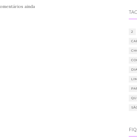
omentários ainda
TA
2
CA
CH
CO
DIA
LI
PA
QU
SÃ
FI