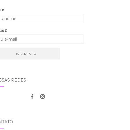
me
ail:
SSAS REDES
NTATO