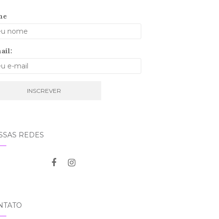
me
ail:
SSAS REDES
NTATO