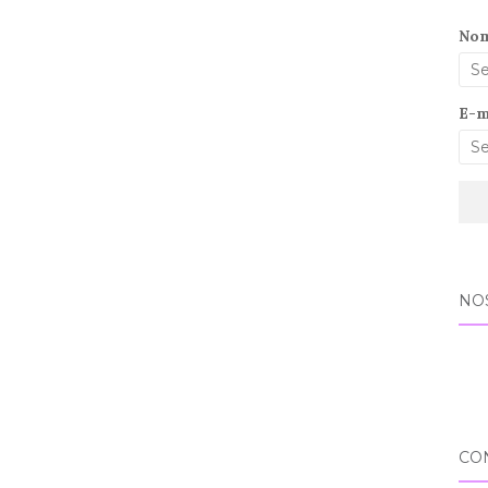
No
E-m
NO
CO