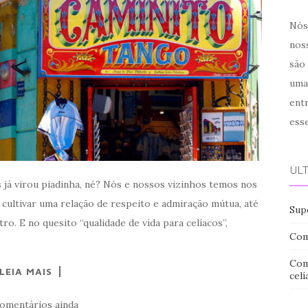
Nós 
noss
são
uma
ent
ess
ÚL
os já virou piadinha, né? Nós e nossos vizinhos temos nos
cultivar uma relação de respeito e admiração mútua, até
Sup
o. E no quesito “qualidade de vida para celíacos”,
Com
Com
LEIA MAIS
celí
omentários ainda