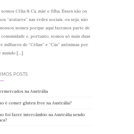
somos Célia & Cá, mãe e filha. Esses são os
os “avatares” nas redes sociais, ou seja, não
 nossos nomes porque aqui fazemos parte de
 comunidade e, portanto, somos só mais duas
re milhares de “Célias” e “Cás” anônimas por
e mundo
[…]
TIMOS POSTS
ermercados na Austrália
o é comer gluten free na Austrália?
o foi fazer intercâmbio na Austrália sendo
aca?