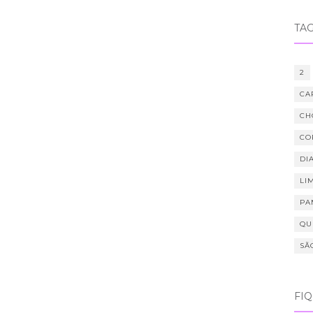
TA
2
CA
CH
CO
DIA
LI
PA
QU
SÃ
FI