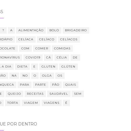
GS
?
A
ALIMENTAÇÃO
BOLO
BRIGADEIRO
RDÁPIO
CELÍACA
CELÍACO
CELÍACOS
OCOLATE
COM
COMER
COMIDAS
RONAVÍRUS
COVID19
CÁ
CÉLIA
DE
 A DIA
DIETA
E
GLUTEN
GLÚTEN
MÃO
NA
NO
O
OLGA
OS
NQUECA
PARA
PARTE
PÃO
QUAIS
E
QUEIJO
RECEITAS
SAUDÁVEL
SEM
O
TORTA
VIAGEM
VIAGENS
É
QUE POR DENTRO