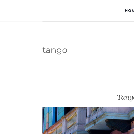
HO
tango
Tango