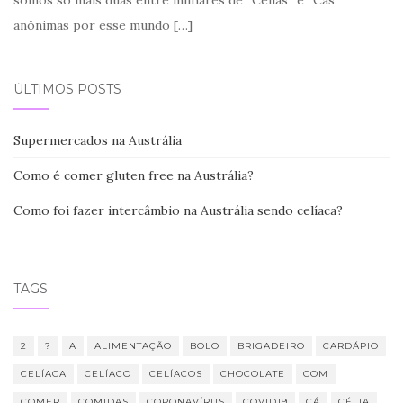
anônimas por esse mundo
[…]
ÚLTIMOS POSTS
Supermercados na Austrália
Como é comer gluten free na Austrália?
Como foi fazer intercâmbio na Austrália sendo celíaca?
TAGS
2
?
A
ALIMENTAÇÃO
BOLO
BRIGADEIRO
CARDÁPIO
CELÍACA
CELÍACO
CELÍACOS
CHOCOLATE
COM
COMER
COMIDAS
CORONAVÍRUS
COVID19
CÁ
CÉLIA