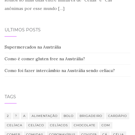
anônimas por esse mundo
[…]
ÚLTIMOS POSTS
Supermercados na Austrália
Como é comer gluten free na Austrália?
Como foi fazer intercâmbio na Austrália sendo celíaca?
TAGS
2
?
A
ALIMENTAÇÃO
BOLO
BRIGADEIRO
CARDÁPIO
CELÍACA
CELÍACO
CELÍACOS
CHOCOLATE
COM
COMER
COMIDAS
CORONAVÍRUS
COVID19
CÁ
CÉLIA