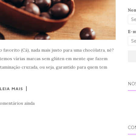
No
E-m
o favorito (Cá), nada mais justo para uma chocólatra, né?
 temos várias marcas sem glúten em mente que fazem
ntaminação cruzada, ou seja, garantido para quem tem
NO
LEIA MAIS
omentários ainda
CO