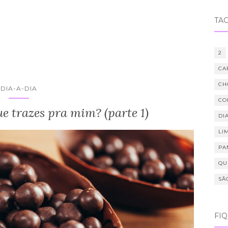
TA
2
CA
CH
DIA-A-DIA
CO
e trazes pra mim? (parte 1)
DIA
LI
PA
QU
SÃ
FI