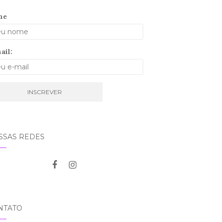
me
ail:
SSAS REDES
NTATO