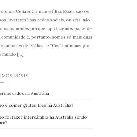
somos Célia & Cá, mãe e filha. Esses são os
os “avatares” nas redes sociais, ou seja, não
 nossos nomes porque aqui fazemos parte de
 comunidade e, portanto, somos só mais duas
re milhares de “Célias” e “Cás” anônimas por
e mundo
[…]
TIMOS POSTS
ermercados na Austrália
o é comer gluten free na Austrália?
o foi fazer intercâmbio na Austrália sendo
aca?