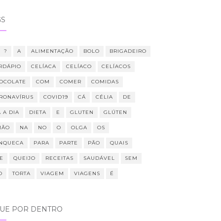
GS
?
A
ALIMENTAÇÃO
BOLO
BRIGADEIRO
RDÁPIO
CELÍACA
CELÍACO
CELÍACOS
OCOLATE
COM
COMER
COMIDAS
RONAVÍRUS
COVID19
CÁ
CÉLIA
DE
 A DIA
DIETA
E
GLUTEN
GLÚTEN
MÃO
NA
NO
O
OLGA
OS
NQUECA
PARA
PARTE
PÃO
QUAIS
E
QUEIJO
RECEITAS
SAUDÁVEL
SEM
O
TORTA
VIAGEM
VIAGENS
É
QUE POR DENTRO