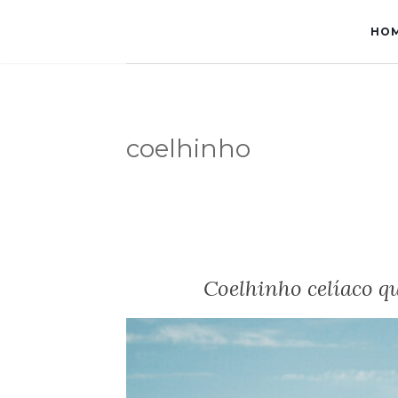
HO
coelhinho
Coelhinho celíaco q