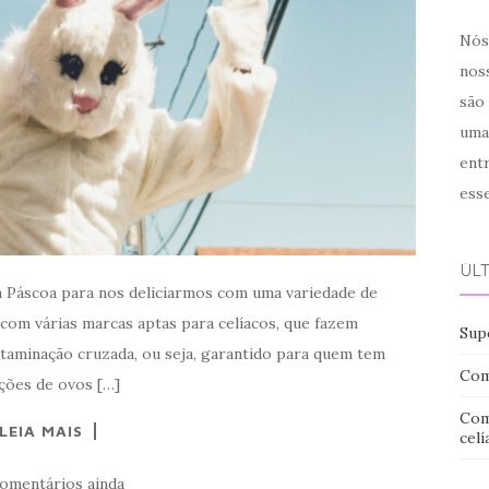
Nós 
noss
são
uma
ent
ess
ÚL
 Páscoa para nos deliciarmos com uma variedade de
com várias marcas aptas para celíacos, que fazem
Sup
ntaminação cruzada, ou seja, garantido para quem tem
Com
pções de ovos […]
Com
LEIA MAIS
celí
omentários ainda