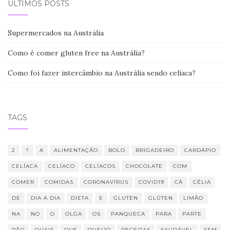
ÚLTIMOS POSTS
Supermercados na Austrália
Como é comer gluten free na Austrália?
Como foi fazer intercâmbio na Austrália sendo celíaca?
TAGS
2
?
A
ALIMENTAÇÃO
BOLO
BRIGADEIRO
CARDÁPIO
CELÍACA
CELÍACO
CELÍACOS
CHOCOLATE
COM
COMER
COMIDAS
CORONAVÍRUS
COVID19
CÁ
CÉLIA
DE
DIA A DIA
DIETA
E
GLUTEN
GLÚTEN
LIMÃO
NA
NO
O
OLGA
OS
PANQUECA
PARA
PARTE
PÃO
QUAIS
QUE
QUEIJO
RECEITAS
SAUDÁVEL
SEM