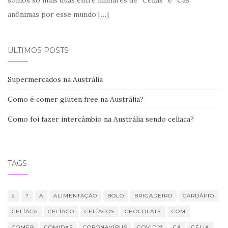
anônimas por esse mundo
[…]
ÚLTIMOS POSTS
Supermercados na Austrália
Como é comer gluten free na Austrália?
Como foi fazer intercâmbio na Austrália sendo celíaca?
TAGS
2
?
A
ALIMENTAÇÃO
BOLO
BRIGADEIRO
CARDÁPIO
CELÍACA
CELÍACO
CELÍACOS
CHOCOLATE
COM
COMER
COMIDAS
CORONAVÍRUS
COVID19
CÁ
CÉLIA