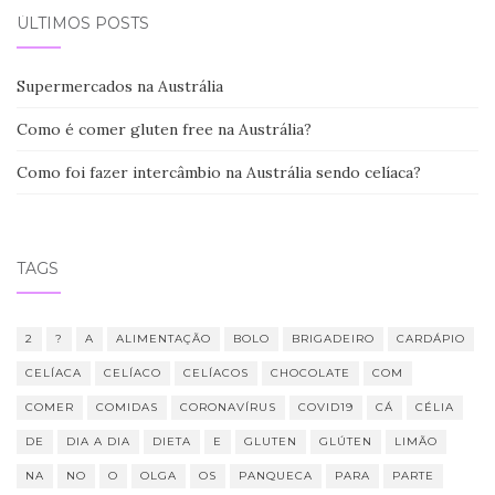
ÚLTIMOS POSTS
Supermercados na Austrália
Como é comer gluten free na Austrália?
Como foi fazer intercâmbio na Austrália sendo celíaca?
TAGS
2
?
A
ALIMENTAÇÃO
BOLO
BRIGADEIRO
CARDÁPIO
CELÍACA
CELÍACO
CELÍACOS
CHOCOLATE
COM
COMER
COMIDAS
CORONAVÍRUS
COVID19
CÁ
CÉLIA
DE
DIA A DIA
DIETA
E
GLUTEN
GLÚTEN
LIMÃO
NA
NO
O
OLGA
OS
PANQUECA
PARA
PARTE