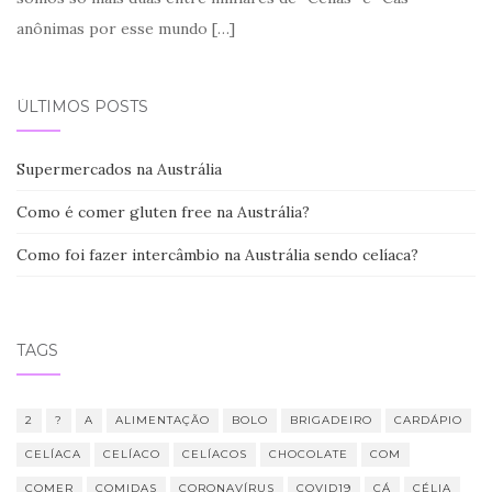
anônimas por esse mundo
[…]
ÚLTIMOS POSTS
Supermercados na Austrália
Como é comer gluten free na Austrália?
Como foi fazer intercâmbio na Austrália sendo celíaca?
TAGS
2
?
A
ALIMENTAÇÃO
BOLO
BRIGADEIRO
CARDÁPIO
CELÍACA
CELÍACO
CELÍACOS
CHOCOLATE
COM
COMER
COMIDAS
CORONAVÍRUS
COVID19
CÁ
CÉLIA