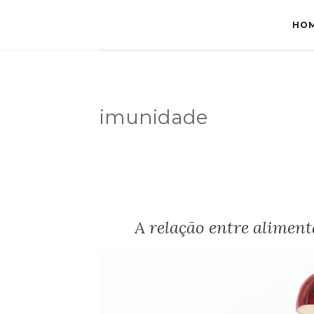
HO
imunidade
A relação entre alimen