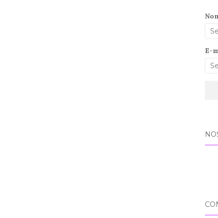
No
E-m
NO
CO