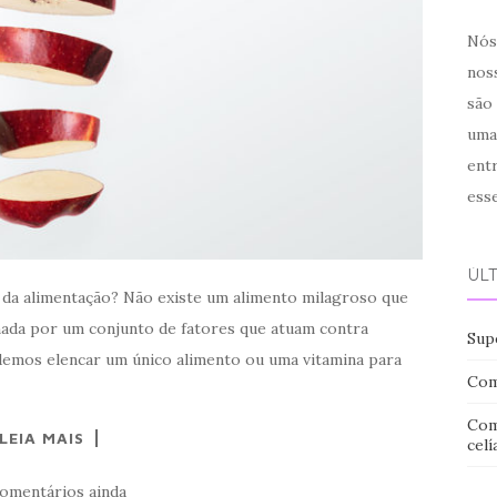
Nós 
noss
são
uma
ent
ess
ÚL
 da alimentação? Não existe um alimento milagroso que
rmada por um conjunto de fatores que atuam contra
Sup
odemos elencar um único alimento ou uma vitamina para
Com
Com
LEIA MAIS
celí
omentários ainda