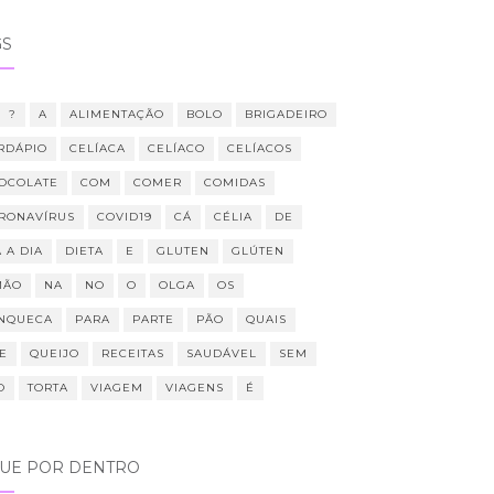
GS
?
A
ALIMENTAÇÃO
BOLO
BRIGADEIRO
RDÁPIO
CELÍACA
CELÍACO
CELÍACOS
OCOLATE
COM
COMER
COMIDAS
RONAVÍRUS
COVID19
CÁ
CÉLIA
DE
 A DIA
DIETA
E
GLUTEN
GLÚTEN
MÃO
NA
NO
O
OLGA
OS
NQUECA
PARA
PARTE
PÃO
QUAIS
E
QUEIJO
RECEITAS
SAUDÁVEL
SEM
O
TORTA
VIAGEM
VIAGENS
É
QUE POR DENTRO