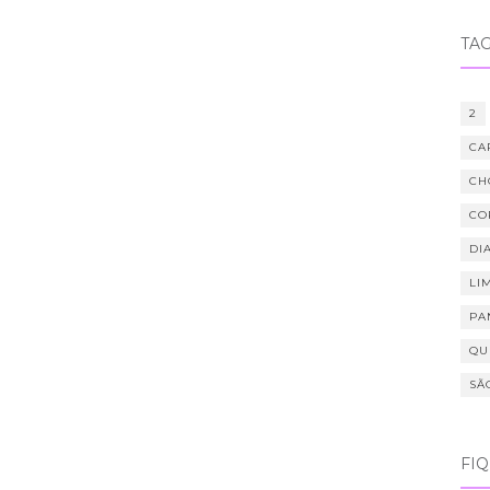
TA
2
CA
CH
CO
DIA
LI
PA
QU
SÃ
FI