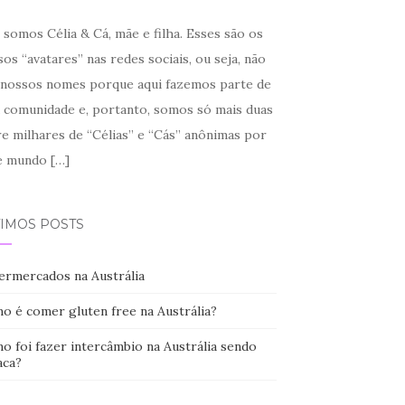
somos Célia & Cá, mãe e filha. Esses são os
os “avatares” nas redes sociais, ou seja, não
 nossos nomes porque aqui fazemos parte de
 comunidade e, portanto, somos só mais duas
re milhares de “Célias” e “Cás” anônimas por
e mundo
[…]
TIMOS POSTS
ermercados na Austrália
o é comer gluten free na Austrália?
o foi fazer intercâmbio na Austrália sendo
aca?