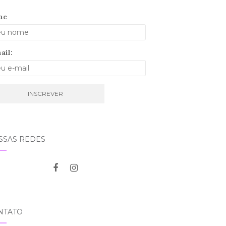
me
ail:
SSAS REDES
NTATO