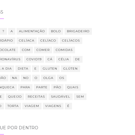
GS
?
A
ALIMENTAÇÃO
BOLO
BRIGADEIRO
RDÁPIO
CELÍACA
CELÍACO
CELÍACOS
OCOLATE
COM
COMER
COMIDAS
RONAVÍRUS
COVID19
CÁ
CÉLIA
DE
 A DIA
DIETA
E
GLUTEN
GLÚTEN
MÃO
NA
NO
O
OLGA
OS
NQUECA
PARA
PARTE
PÃO
QUAIS
E
QUEIJO
RECEITAS
SAUDÁVEL
SEM
O
TORTA
VIAGEM
VIAGENS
É
QUE POR DENTRO