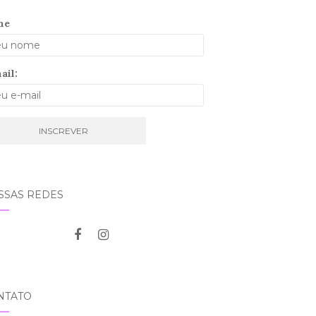
me
ail:
SSAS REDES
NTATO