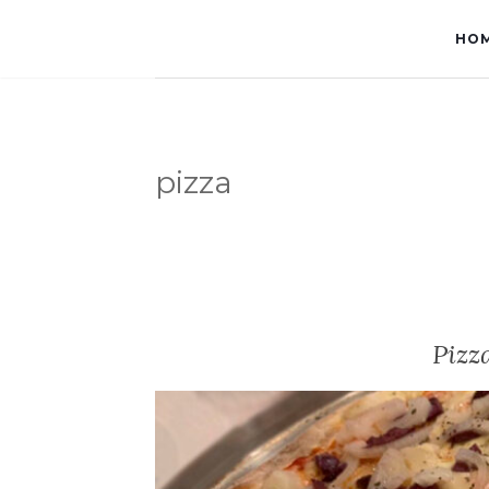
HO
pizza
Pizz