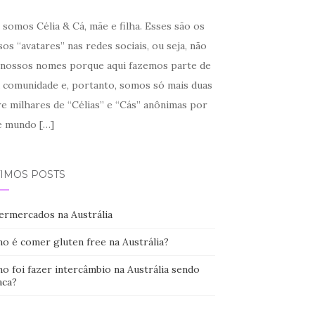
somos Célia & Cá, mãe e filha. Esses são os
os “avatares” nas redes sociais, ou seja, não
 nossos nomes porque aqui fazemos parte de
 comunidade e, portanto, somos só mais duas
re milhares de “Célias” e “Cás” anônimas por
e mundo
[…]
TIMOS POSTS
ermercados na Austrália
o é comer gluten free na Austrália?
o foi fazer intercâmbio na Austrália sendo
aca?