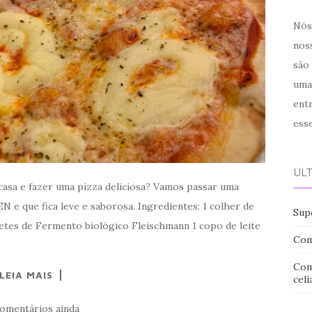
Nós 
noss
são
uma
ent
ess
ÚL
casa e fazer uma pizza deliciosa? Vamos passar uma
e que fica leve e saborosa. Ingredientes: 1 colher de
Sup
letes de Fermento biológico Fleischmann 1 copo de leite
Com
Com
LEIA MAIS
celí
omentários ainda