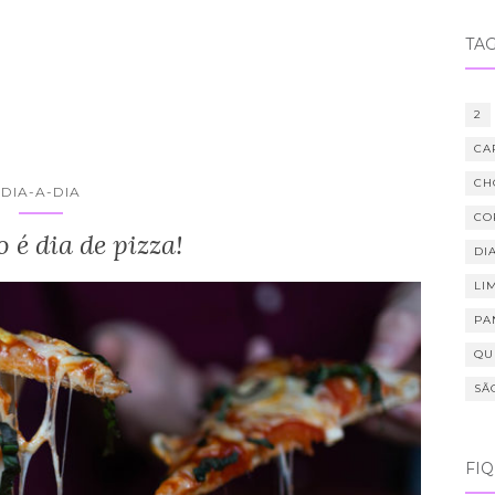
TA
2
CA
CH
DIA-A-DIA
CO
é dia de pizza!
DIA
LI
PA
QU
SÃ
FI