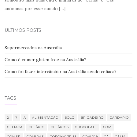
anônimas por esse mundo
[…]
ÚLTIMOS POSTS
Supermercados na Austrália
Como é comer gluten free na Austrália?
Como foi fazer intercâmbio na Austrália sendo celíaca?
TAGS
2
?
A
ALIMENTAÇÃO
BOLO
BRIGADEIRO
CARDÁPIO
CELÍACA
CELÍACO
CELÍACOS
CHOCOLATE
COM
COMER
COMIDAS
CORONAVÍRUS
COVID19
CÁ
CÉLIA