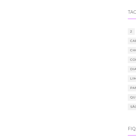
TA
2
CA
CH
CO
DIA
LI
PA
QU
SÃ
FI