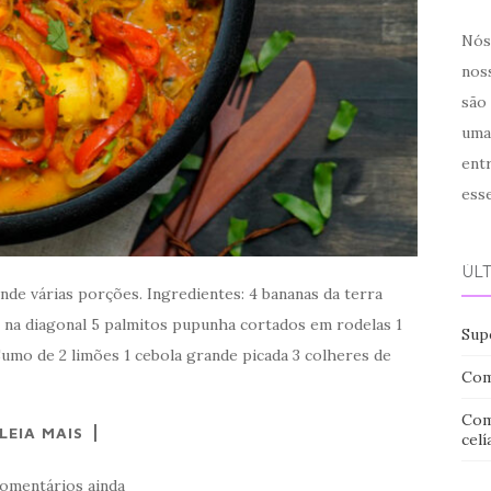
Nós 
noss
são
uma
ent
ess
ÚL
ende várias porções. Ingredientes: 4 bananas da terra
 na diagonal 5 palmitos pupunha cortados em rodelas 1
Sup
Sumo de 2 limões 1 cebola grande picada 3 colheres de
Com
Com
LEIA MAIS
celí
omentários ainda