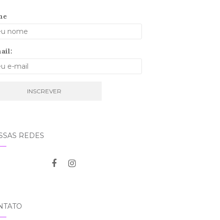
me
ail:
SSAS REDES
NTATO