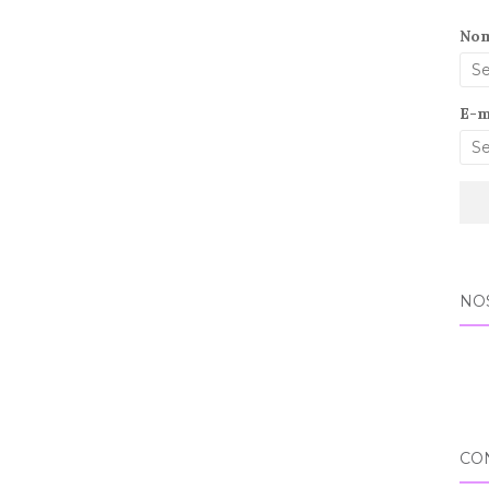
No
E-m
NO
CO