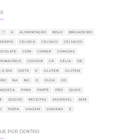
GS
?
A
ALIMENTAÇÃO
BOLO
BRIGADEIRO
RDÁPIO
CELÍACA
CELÍACO
CELÍACOS
OCOLATE
COM
COMER
COMIDAS
RONAVÍRUS
COVID19
CÁ
CÉLIA
DE
 A DIA
DIETA
E
GLUTEN
GLÚTEN
MÃO
NA
NO
O
OLGA
OS
NQUECA
PARA
PARTE
PÃO
QUAIS
E
QUEIJO
RECEITAS
SAUDÁVEL
SEM
O
TORTA
VIAGEM
VIAGENS
É
QUE POR DENTRO