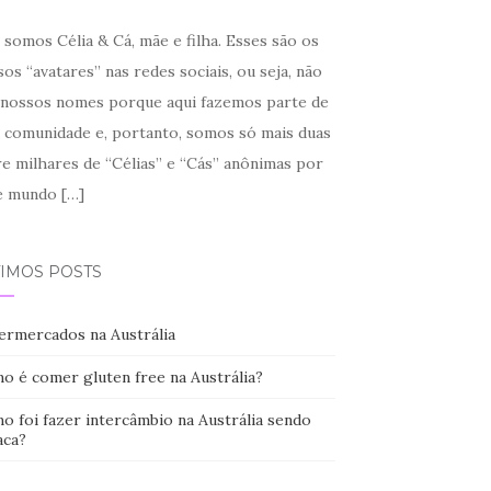
somos Célia & Cá, mãe e filha. Esses são os
os “avatares” nas redes sociais, ou seja, não
 nossos nomes porque aqui fazemos parte de
 comunidade e, portanto, somos só mais duas
re milhares de “Célias” e “Cás” anônimas por
e mundo
[…]
TIMOS POSTS
ermercados na Austrália
o é comer gluten free na Austrália?
o foi fazer intercâmbio na Austrália sendo
aca?