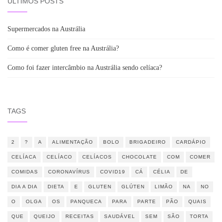
ÚLTIMOS POSTS
Supermercados na Austrália
Como é comer gluten free na Austrália?
Como foi fazer intercâmbio na Austrália sendo celíaca?
TAGS
2
?
A
ALIMENTAÇÃO
BOLO
BRIGADEIRO
CARDÁPIO
CELÍACA
CELÍACO
CELÍACOS
CHOCOLATE
COM
COMER
COMIDAS
CORONAVÍRUS
COVID19
CÁ
CÉLIA
DE
DIA A DIA
DIETA
E
GLUTEN
GLÚTEN
LIMÃO
NA
NO
O
OLGA
OS
PANQUECA
PARA
PARTE
PÃO
QUAIS
QUE
QUEIJO
RECEITAS
SAUDÁVEL
SEM
SÃO
TORTA