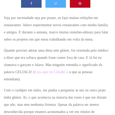
Seja por necessidade seja por prazer, eu faço muitas refeições em
restaurantes. Adoro experimentar novos restaurantes com minha família
e amigos. E durante a semana, marco muitas reuniões-almoço para falar
sobre os projetos em que estou trabalhando em volta da mesa.
Quando precisei adotar uma dieta sem glúten, fui orientada pelo médico
a dizer que era celíaca quando fosse comer fora de casa. E lá fui eu:
chamava o garçom e falava. Mas ninguém entendia o significado da
palavra CELÍACA! (
Leia aqui no Célia&Cá
o que as pessoas
entendiam).
Com o cardápio em mãos, me punha a perguntar se um ou outro prato
tinha glúten. Aí, o que acontecia na maioria das vezes é que me diziam
que não, mas sem nenhuma firmeza. Apesar da palavra ser menos
desconhecida porque estamos acostumados a ver em rótulos de