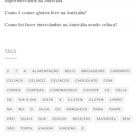
Supermercados na Austrália
Como é comer gluten free na Austrália?
Como foi fazer intercâmbio na Austrália sendo celíaca?
TAGS
2
?
A
ALIMENTAÇÃO
BOLO
BRIGADEIRO
CARDÁPIO
CELÍACA
CELÍACO
CELÍACOS
CHOCOLATE
COM
COMER
COMIDAS
CORONAVÍRUS
COVID19
CÁ
CÉLIA
DE
DIA A DIA
DIETA
E
GLUTEN
GLÚTEN
LIMÃO
NA
NO
O
OLGA
OS
PANQUECA
PARA
PARTE
PÃO
QUAIS
QUE
QUEIJO
RECEITAS
SAUDÁVEL
SEM
SÃO
TORTA
VIAGEM
VIAGENS
É