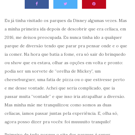
Eu já tinha visitado os parques da Disney algumas vezes. Mas
a minha primeira ida depois de descobrir que era celíaca, em
2016, me deixou preocupada. Eu nunca tinha ido a qualquer
parque de diversão tendo que parar pra pensar onde e o que
ia comer. Na hora que batia a fome, era só sair do brinquedo
ou show que eu estava, olhar as opções em volta e pronto:
podia ser um sorvete de “orelha de Mickey”, um
cheeseburguer, uma fatia de pizza ou o que estivesse perto
e me desse vontade. Achei que seria complicado, que ia
passar muita “vontade” e que isso iria atrapalhar a diversão.
Mas minha mãe me tranquilizou: como somos as duas
celíacas, íamos passar juntas pela experiência. E, olha só,
agora posso dizer pra vocês: foi muuuuito tranquilo!
Primeiro de tudo porque o site dos parques é super