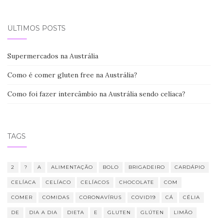
ÚLTIMOS POSTS
Supermercados na Austrália
Como é comer gluten free na Austrália?
Como foi fazer intercâmbio na Austrália sendo celíaca?
TAGS
2
?
A
ALIMENTAÇÃO
BOLO
BRIGADEIRO
CARDÁPIO
CELÍACA
CELÍACO
CELÍACOS
CHOCOLATE
COM
COMER
COMIDAS
CORONAVÍRUS
COVID19
CÁ
CÉLIA
DE
DIA A DIA
DIETA
E
GLUTEN
GLÚTEN
LIMÃO