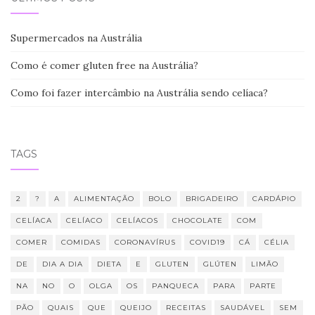
Supermercados na Austrália
Como é comer gluten free na Austrália?
Como foi fazer intercâmbio na Austrália sendo celíaca?
TAGS
2
?
A
ALIMENTAÇÃO
BOLO
BRIGADEIRO
CARDÁPIO
CELÍACA
CELÍACO
CELÍACOS
CHOCOLATE
COM
COMER
COMIDAS
CORONAVÍRUS
COVID19
CÁ
CÉLIA
DE
DIA A DIA
DIETA
E
GLUTEN
GLÚTEN
LIMÃO
NA
NO
O
OLGA
OS
PANQUECA
PARA
PARTE
PÃO
QUAIS
QUE
QUEIJO
RECEITAS
SAUDÁVEL
SEM