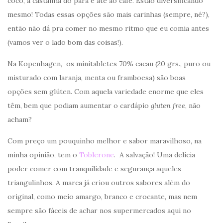
coco, à castanha do pará e até ao café. Estão diversificando
mesmo! Todas essas opções são mais carinhas (sempre, né?),
então não dá pra comer no mesmo ritmo que eu comia antes
(vamos ver o lado bom das coisas!).
Na Kopenhagen, os minitabletes 70% cacau (20 grs., puro ou
misturado com laranja, menta ou framboesa) são boas
opções sem glúten. Com aquela variedade enorme que eles
têm, bem que podiam aumentar o cardápio
gluten free
, não
acham?
Com preço um pouquinho melhor e sabor maravilhoso, na
minha opinião, tem o
Toblerone
. A salvação! Uma delícia
poder comer com tranquilidade e segurança aqueles
triangulinhos. A marca já criou outros sabores além do
original, como meio amargo, branco e crocante, mas nem
sempre são fáceis de achar nos supermercados aqui no