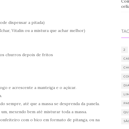
Com
celí
 pode dispensar a pitada)
Schar, Vitalin ou a mistura que achar melhor)
TA
2
os churros depois de fritos
CA
CH
CO
DIA
ogo e acrescente a manteiga e o açúcar.
LI
a.
do sempre, até que a massa se desprenda da panela.
PA
a um, mexendo bem até misturar toda a massa.
QU
confeiteiro com o bico em formato de pitanga, ou na
SÃ