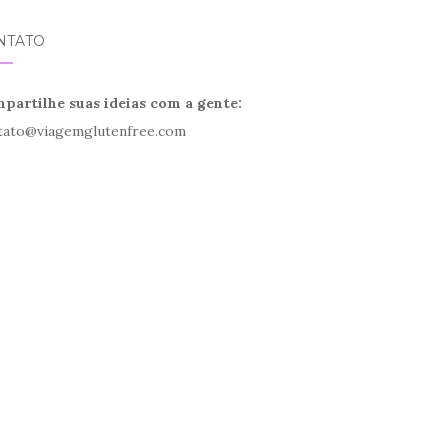
NTATO
partilhe suas ideias com a gente:
tato@viagemglutenfree.com