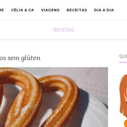
ME
CÉLIA & CA
VIAGENS
RECEITAS
DIA A DIA
RECEITAS
s sem glúten
QU