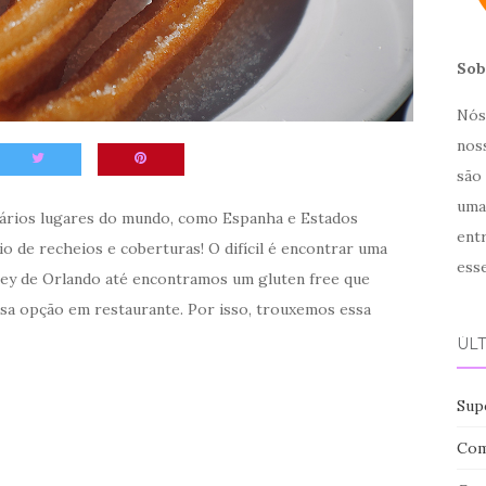
Sob
Nós 
noss
são
uma
ários lugares do mundo, como Espanha e Estados
ent
o de recheios e coberturas! O difícil é encontrar uma
ess
ey de Orlando até encontramos um gluten free que
essa opção em restaurante. Por isso, trouxemos essa
ÚL
Sup
Com