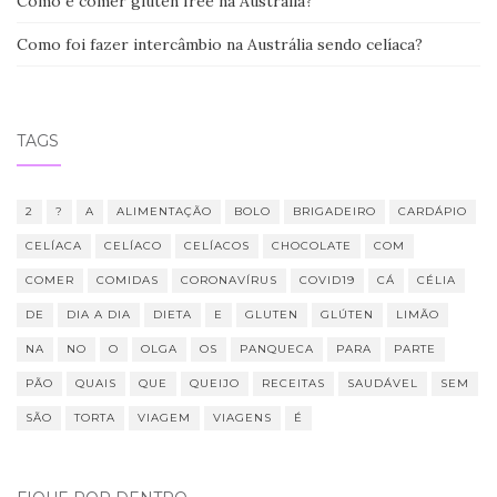
Como é comer gluten free na Austrália?
Como foi fazer intercâmbio na Austrália sendo celíaca?
TAGS
2
?
A
ALIMENTAÇÃO
BOLO
BRIGADEIRO
CARDÁPIO
CELÍACA
CELÍACO
CELÍACOS
CHOCOLATE
COM
COMER
COMIDAS
CORONAVÍRUS
COVID19
CÁ
CÉLIA
DE
DIA A DIA
DIETA
E
GLUTEN
GLÚTEN
LIMÃO
NA
NO
O
OLGA
OS
PANQUECA
PARA
PARTE
PÃO
QUAIS
QUE
QUEIJO
RECEITAS
SAUDÁVEL
SEM
SÃO
TORTA
VIAGEM
VIAGENS
É