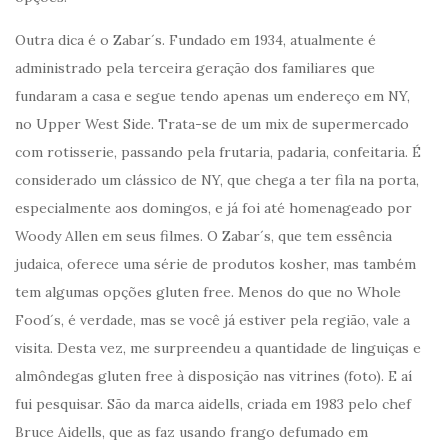
Outra dica é o Zabar´s. Fundado em 1934, atualmente é
administrado pela terceira geração dos familiares que
fundaram a casa e segue tendo apenas um endereço em NY,
no Upper West Side. Trata-se de um mix de supermercado
com rotisserie, passando pela frutaria, padaria, confeitaria. É
considerado um clássico de NY, que chega a ter fila na porta,
especialmente aos domingos, e já foi até homenageado por
Woody Allen em seus filmes. O Zabar´s, que tem essência
judaica, oferece uma série de produtos kosher, mas também
tem algumas opções gluten free. Menos do que no Whole
Food´s, é verdade, mas se você já estiver pela região, vale a
visita. Desta vez, me surpreendeu a quantidade de linguiças e
almôndegas gluten free à disposição nas vitrines (foto). E aí
fui pesquisar. São da marca aidells, criada em 1983 pelo chef
Bruce Aidells, que as faz usando frango defumado em