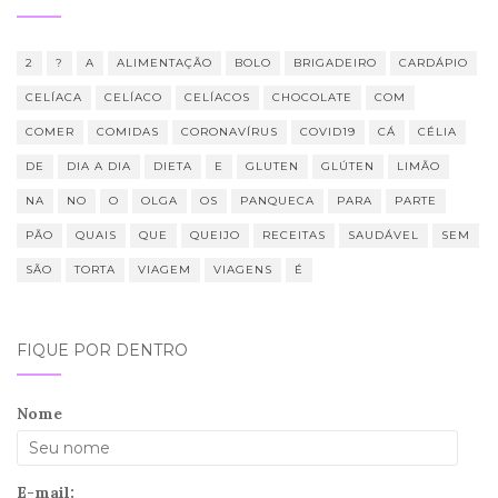
2
?
A
ALIMENTAÇÃO
BOLO
BRIGADEIRO
CARDÁPIO
CELÍACA
CELÍACO
CELÍACOS
CHOCOLATE
COM
COMER
COMIDAS
CORONAVÍRUS
COVID19
CÁ
CÉLIA
DE
DIA A DIA
DIETA
E
GLUTEN
GLÚTEN
LIMÃO
NA
NO
O
OLGA
OS
PANQUECA
PARA
PARTE
PÃO
QUAIS
QUE
QUEIJO
RECEITAS
SAUDÁVEL
SEM
SÃO
TORTA
VIAGEM
VIAGENS
É
FIQUE POR DENTRO
Nome
E-mail: