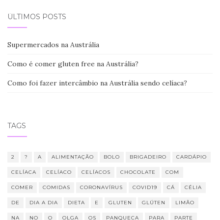
ÚLTIMOS POSTS
Supermercados na Austrália
Como é comer gluten free na Austrália?
Como foi fazer intercâmbio na Austrália sendo celíaca?
TAGS
2
?
A
ALIMENTAÇÃO
BOLO
BRIGADEIRO
CARDÁPIO
CELÍACA
CELÍACO
CELÍACOS
CHOCOLATE
COM
COMER
COMIDAS
CORONAVÍRUS
COVID19
CÁ
CÉLIA
DE
DIA A DIA
DIETA
E
GLUTEN
GLÚTEN
LIMÃO
NA
NO
O
OLGA
OS
PANQUECA
PARA
PARTE