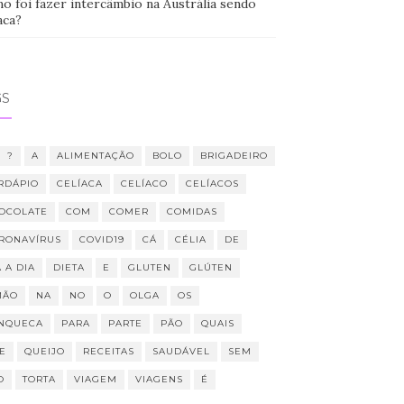
o foi fazer intercâmbio na Austrália sendo
aca?
GS
?
A
ALIMENTAÇÃO
BOLO
BRIGADEIRO
RDÁPIO
CELÍACA
CELÍACO
CELÍACOS
OCOLATE
COM
COMER
COMIDAS
RONAVÍRUS
COVID19
CÁ
CÉLIA
DE
 A DIA
DIETA
E
GLUTEN
GLÚTEN
MÃO
NA
NO
O
OLGA
OS
NQUECA
PARA
PARTE
PÃO
QUAIS
E
QUEIJO
RECEITAS
SAUDÁVEL
SEM
O
TORTA
VIAGEM
VIAGENS
É