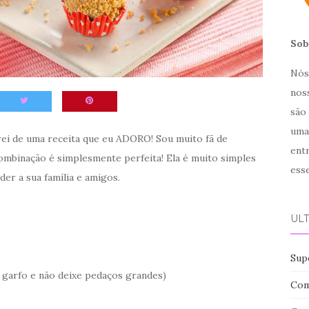
Sob
Nós 
noss
são
uma
rei de uma receita que eu ADORO! Sou muito fã de
ent
ombinação é simplesmente perfeita! Ela é muito simples
ess
der a sua família e amigos.
ÚL
Sup
m garfo e não deixe pedaços grandes)
Com