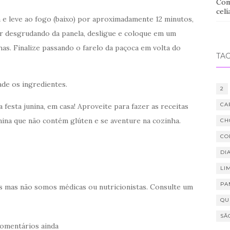
Com
celí
 e leve ao fogo (baixo) por aproximadamente 12 minutos,
r desgrudando da panela, desligue e coloque em um
has. Finalize passando o farelo da paçoca em volta do
TA
ade os ingredientes.
2
CA
 festa junina, em casa! Aproveite para fazer as receitas
nina que não contém glúten e se aventure na cozinha.
CH
CO
DIA
LI
PA
 mas não somos médicas ou nutricionistas. Consulte um
QU
SÃ
omentários ainda